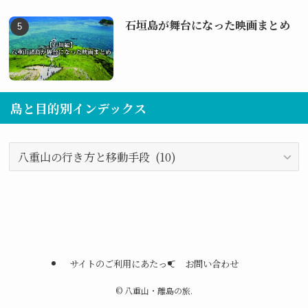
石垣島が舞台になった映画まとめ
島と目的別インデックス
島
と
目
的
別
イ
ン
サイトのご利用にあたって
お問い合わせ
デ
ッ
©
八重山・離島の旅.
ク