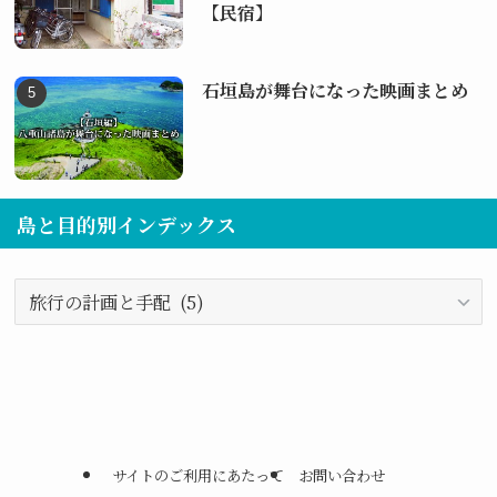
【民宿】
石垣島が舞台になった映画まとめ
島と目的別インデックス
島
と
目
的
別
イ
ン
サイトのご利用にあたって
お問い合わせ
デ