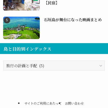
【民宿】
石垣島が舞台になった映画まとめ
島と目的別インデックス
島
と
目
的
別
イ
ン
サイトのご利用にあたって
お問い合わせ
デ