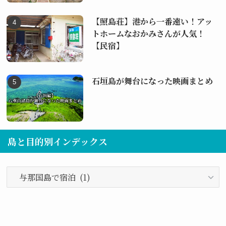
【照島荘】港から一番遠い！アッ
トホームなおかみさんが人気！
【民宿】
石垣島が舞台になった映画まとめ
島と目的別インデックス
島
と
目
的
別