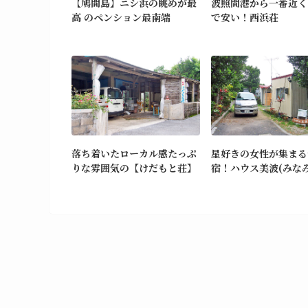
【鳩間島】ニシ浜の眺めが最
波照間港から一番近く
高 のペンション最南端
で安い！西浜荘
落ち着いたローカル感たっぷ
星好きの女性が集まる
りな雰囲気の【けだもと荘】
宿！ハウス美波(みなみ