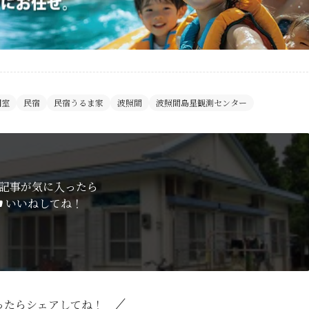
個室
民宿
民宿うるま家
波照間
波照間島星観測センター
記事が気に入ったら
いいねしてね！
ったらシェアしてね！