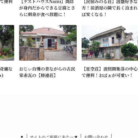
て便利
【ゲストハウスNami】商店
【民宿みのる荘】泡盛好きな
が身内だからできる豆腐とさ
方！居酒屋の隣で長く泊まれ
らに刺身が食べ放題に！
ば安くなる！
奇麗な
おじぃ自慢の昔ながらの古民
【星空荘】波照間集落の中心
)
家赤瓦の【勝連荘】
で便利！おばぁが可愛い！
サイトのご利用にあたって
お問い合わせ