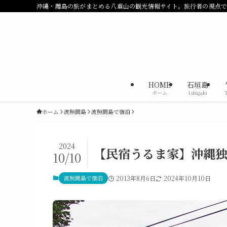
沖縄・離島の旅がまとめる八重山の観光情報サイト。旅行者の視点
HOME
石垣島
ホーム
Ishigaki
ホーム
波照間島
波照間島で宿泊
2024
【民宿うるま家】沖縄
10/10
波照間島で宿泊
2013年8月6日
2024年10月10日