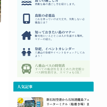
島での過ごし方
素敵な島の過ごし方を紹介します。
島旅の必需品
これを持っていけば大丈夫、失敗しない必
需品とは？
知っておきたい島のマナー
観光地といえどそこは人が生活する場所。
マナーの紹介。
祭祀、イベントカレンダー
八重山の祭祀やイベントをチェックしてみ
よう！
八重山バスの時刻表
すべての船会社をまとめた決定版☆
バス時刻表付き、スマフォもOK！
人気記事
新石垣空港から石垣港離島フェ
リーターミナル（船着き場）ま