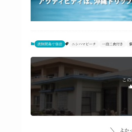
波照間島で宿泊
ニシハマビーチ
一泊二食付き
この
よか