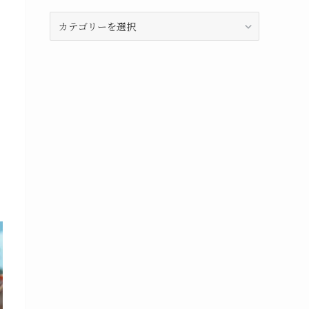
島
と
目
的
別
イ
ン
デ
ッ
ク
ス