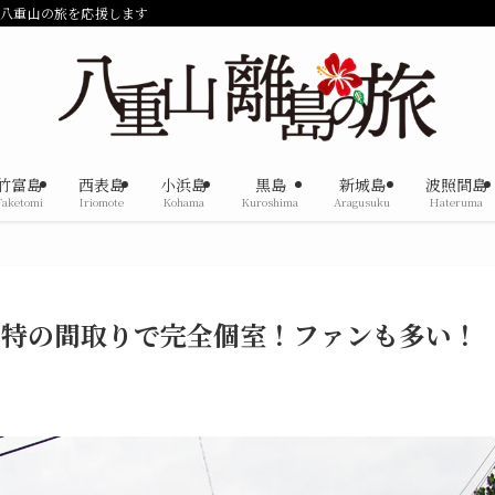
で八重山の旅を応援します
竹富島
西表島
小浜島
黒島
新城島
波照間島
Taketomi
Iriomote
Kohama
Kuroshima
Aragusuku
Hateruma
独特の間取りで完全個室！ファンも多い！