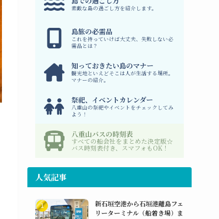
島での過ごし方
素敵な島の過ごし方を紹介します。
島旅の必需品
これを持っていけば大丈夫、失敗しない必
需品とは？
知っておきたい島のマナー
観光地といえどそこは人が生活する場所。
マナーの紹介。
祭祀、イベントカレンダー
八重山の祭祀やイベントをチェックしてみ
よう！
八重山バスの時刻表
すべての船会社をまとめた決定版☆
バス時刻表付き、スマフォもOK！
人気記事
新石垣空港から石垣港離島フェ
リーターミナル（船着き場）ま