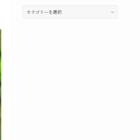
島
と
目
的
別
イ
ン
デ
ッ
ク
ス