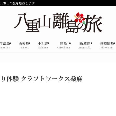
で八重山の旅を応援します
竹富島
西表島
小浜島
黒島
新城島
波照間島
Taketomi
Iriomote
Kohama
Kuroshima
Aragusuku
Hateruma
り体験 クラフトワークス桑麻